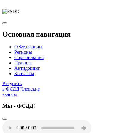
Основная навигация
О Федерации
Регионы
Соревнования
Правила
Антидопинг
Контакты
Вступить
в ФСДД
Членские
взносы
Мы - ФСДД!