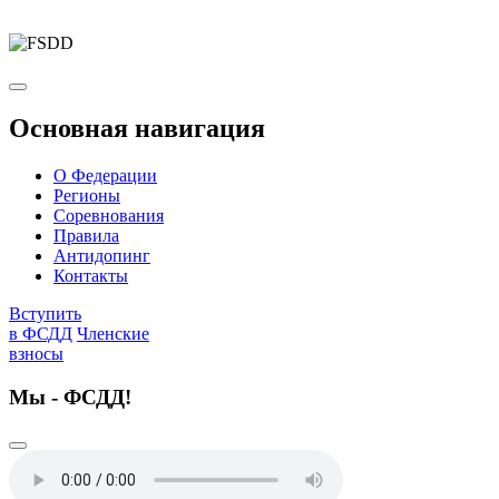
Основная навигация
О Федерации
Регионы
Соревнования
Правила
Антидопинг
Контакты
Вступить
в ФСДД
Членские
взносы
Мы - ФСДД!