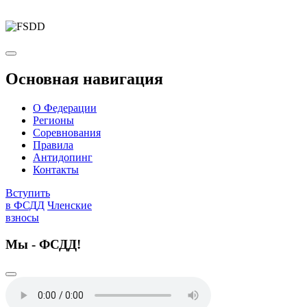
Основная навигация
О Федерации
Регионы
Соревнования
Правила
Антидопинг
Контакты
Вступить
в ФСДД
Членские
взносы
Мы - ФСДД!