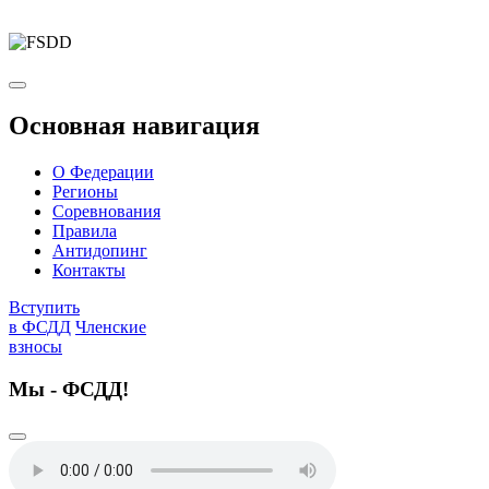
Основная навигация
О Федерации
Регионы
Соревнования
Правила
Антидопинг
Контакты
Вступить
в ФСДД
Членские
взносы
Мы - ФСДД!