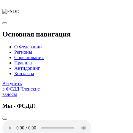
Основная навигация
О Федерации
Регионы
Соревнования
Правила
Антидопинг
Контакты
Вступить
в ФСДД
Членские
взносы
Мы - ФСДД!