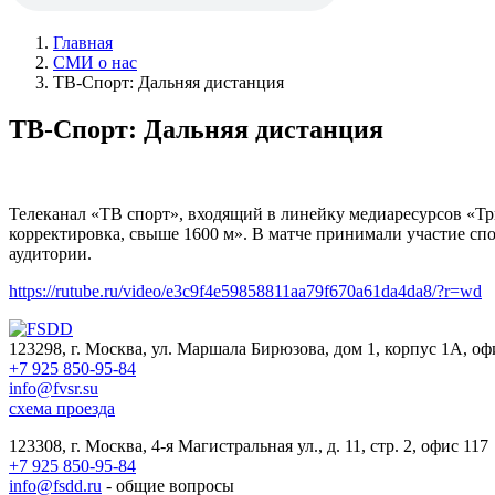
Главная
СМИ о нас
ТВ-Спорт: Дальняя дистанция
ТВ-Спорт: Дальняя дистанция
Телеканал «ТВ спорт», входящий в линейку медиаресурсов «Тр
корректировка, свыше 1600 м». В матче принимали участие спо
аудитории.
https://rutube.ru/video/e3c9f4e59858811aa79f670a61da4da8/?r=wd
123298, г. Москва, ул. Маршала Бирюзова, дом 1, корпус 1А, оф
+7 925 850-95-84
info@fvsr.su
схема проезда
123308, г. Москва, 4-я Магистральная ул., д. 11, стр. 2, офис 117
+7 925 850-95-84
info@fsdd.ru
- общие вопросы