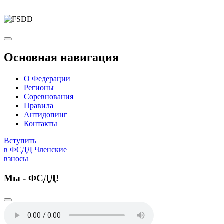
Основная навигация
О Федерации
Регионы
Соревнования
Правила
Антидопинг
Контакты
Вступить
в ФСДД
Членские
взносы
Мы - ФСДД!