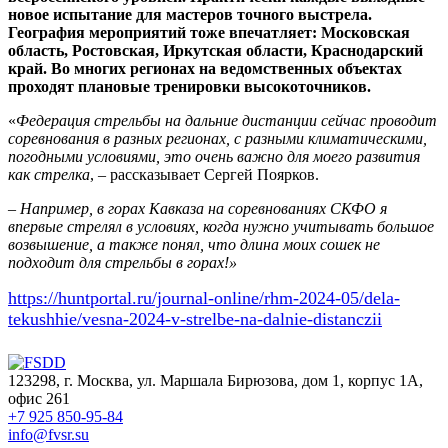
новое испытание для мастеров точного выстрела.
География мероприятий тоже впечатляет: Московская
область, Ростовская, Иркутская области, Краснодарский
край. Во многих регионах на ведомственных объектах
проходят плановые тренировки высокоточников.
«
Федерация стрельбы на дальние дистанции сейчас проводит
соревнования в разных регионах, с разными климатическими,
погодными условиями, это очень важно для моего развития
как стрелка
, – рассказывает Сергей Поярков.
– Например, в горах Кавказа на соревнованиях СКФО я
впервые стрелял в условиях, когда нужно учитывать большое
возвышение, а также понял, что длина моих сошек не
подходит для стрельбы в горах!»
https://huntportal.ru/journal-online/rhm-2024-05/dela-
tekushhie/vesna-2024-v-strelbe-na-dalnie-distanczii
123298, г. Москва, ул. Маршала Бирюзова, дом 1, корпус 1А,
офис 261
+7 925 850-95-84
info@fvsr.su