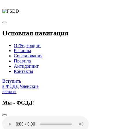
Основная навигация
О Федерации
Регионы
Соревнования
Правила
Антидопинг
Контакты
Вступить
в ФСДД
Членские
взносы
Мы - ФСДД!