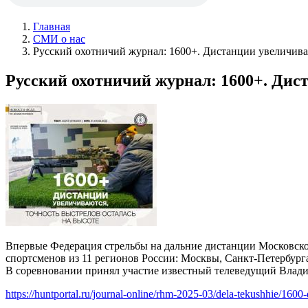
Главная
СМИ о нас
Русский охотничий журнал: 1600+. Дистанции увеличиваю
Русский охотничий журнал: 1600+. Дис
Впервые Федерация стрельбы на дальние дистанции Московской
спортсменов из 11 регионов России: Москвы, Санкт-Петербурга
В соревновании принял участие известный телеведущий Владим
https://huntportal.ru/journal-online/rhm-2025-03/dela-tekushhie/1600-