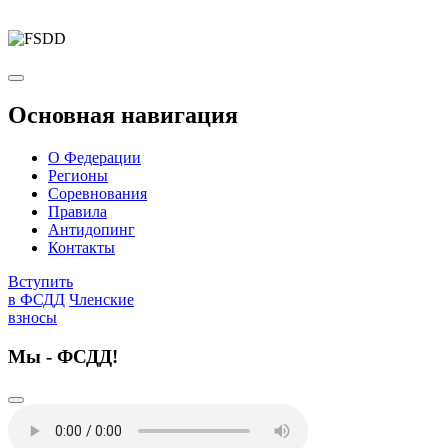
Основная навигация
О Федерации
Регионы
Соревнования
Правила
Антидопинг
Контакты
Вступить
в ФСДД
Членские
взносы
Мы - ФСДД!