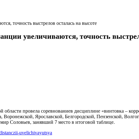
тся, точность выстрелов осталась на высоте
танции увеличиваются, точность выстрел
 области провела соревнованиев дисциплине «винтовка – корре
, Воронежской, Ярославской, Белгородской, Пензенской, Волгог
ир Соловьев, занявший 7 место в итоговой таблице.
distanczii-uvelichivayutsya