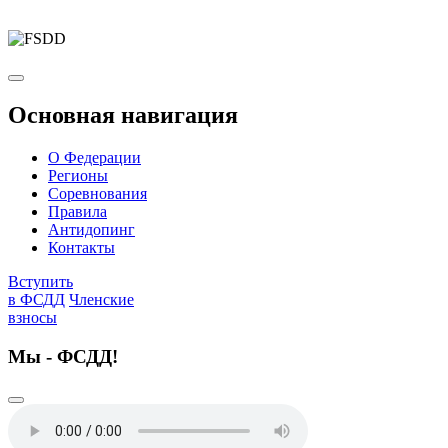
Основная навигация
О Федерации
Регионы
Соревнования
Правила
Антидопинг
Контакты
Вступить
в ФСДД
Членские
взносы
Мы - ФСДД!