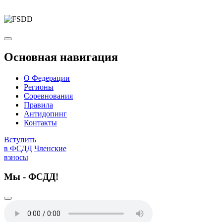
Основная навигация
О Федерации
Регионы
Соревнования
Правила
Антидопинг
Контакты
Вступить
в ФСДД
Членские
взносы
Мы - ФСДД!