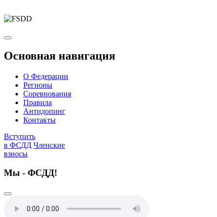
Основная навигация
О Федерации
Регионы
Соревнования
Правила
Антидопинг
Контакты
Вступить
в ФСДД
Членские
взносы
Мы - ФСДД!